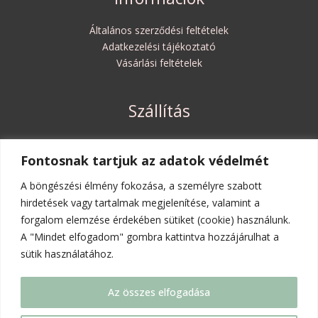
Általános szerződési feltételek
Adatkezelési tájékoztató
Vásárlási feltételek
Szállítás
Szállítási költségek és határidők
Fontosnak tartjuk az adatok védelmét
Elállási jog
A böngészési élmény fokozása, a személyre szabott
hirdetések vagy tartalmak megjelenítése, valamint a
forgalom elemzése érdekében sütiket (cookie) használunk.
Rólunk
A "Mindet elfogadom" gombra kattintva hozzájárulhat a
sütik használatához.
A mi kis történetünk
Kapcsolat
Az összes elfogadása