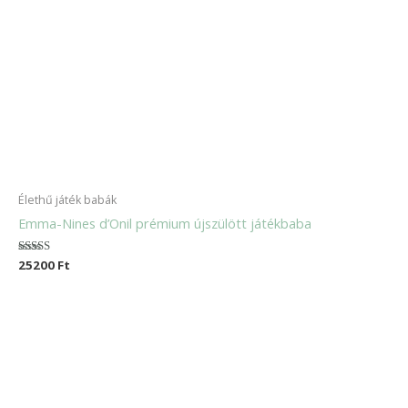
Élethű játék babák
Emma-Nines d’Onil prémium újszülött játékbaba
Értékelés:
25200
Ft
5.00
/ 5