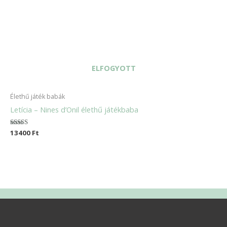
ELFOGYOTT
Élethű játék babák
Letícia – Nines d’Onil élethű játékbaba
Értékelés:
13400
Ft
5.00
/ 5