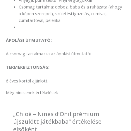
Csomag tartalma: doboz, baba és a ruházata (ahogy
a képen szerepel), születési igazolás, cumival,
cumitartóval, pelenka
ÁPOLÁSI ÚTMUTATÓ:
A csomag tartalmazza az ápolási útmutatót.
TERMÉKBIZTONSÁG:
6 éves kortól ajánlott.
Még nincsenek értékelések
„Chloé – Nines d’Onil prémium
újszülött játékbaba” értékelése
elsőként