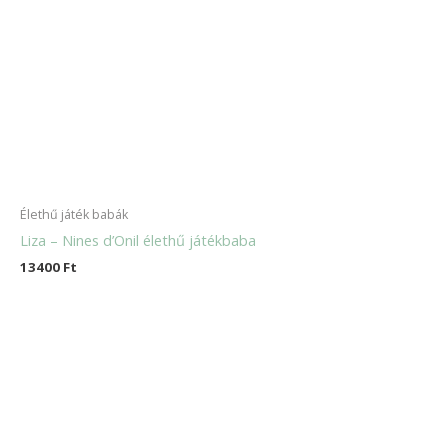
Élethű játék babák
Liza – Nines d’Onil élethű játékbaba
13400
Ft