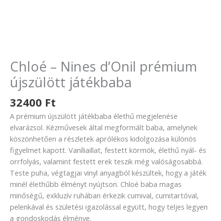
Chloé – Nines d’Onil prémium
újszülött játékbaba
32400
Ft
A prémium újszülött játékbaba élethű megjelenése
elvarázsol. Kézművesek által megformált baba, amelynek
köszönhetően a részletek aprólékos kidolgozása különös
figyelmet kapott. Vaníliaillat, festett körmök, élethű nyál- és
orrfolyás, valamint festett erek teszik még valóságosabbá.
Teste puha, végtagjai vinyl anyagból készültek, hogy a játék
minél élethűbb élményt nyújtson. Chloé baba magas
minőségű, exkluzív ruhában érkezik cumival, cumitartóval,
pelenkával és születési igazolással együtt, hogy teljes legyen
a gondoskodás élménye.