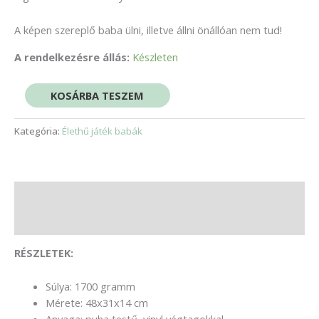
A képen szereplő baba ülni, illetve állni önállóan nem tud!
A rendelkezésre állás:
Készleten
KOSÁRBA TESZEM
Kategória:
Élethű játék babák
Leírás
Vélemények (0)
RÉSZLETEK:
Súlya: 1700 gramm
Mérete: 48x31x14 cm
Anyaga: puha testű, vinyl végtagokkal