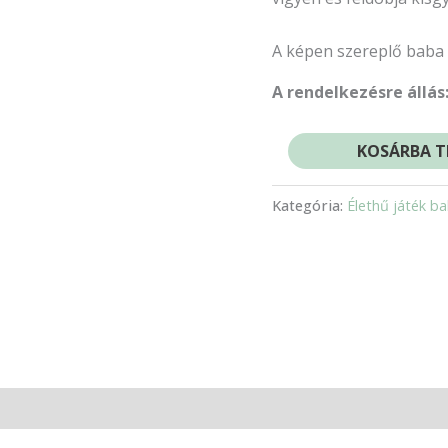
A képen szereplő baba ül
A rendelkezésre állás
KOSÁRBA T
Kategória:
Élethű játék b