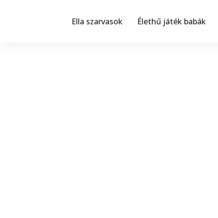
Skip
a
Ella szarvasok
Élethű játék babák
tartalomhoz