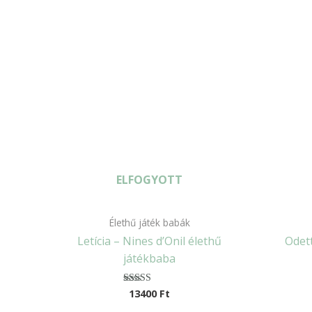
ELFOGYOTT
Élethű játék babák
Letícia – Nines d’Onil élethű
Odet
játékbaba
13400
Ft
Értékelés:
5.00
/ 5