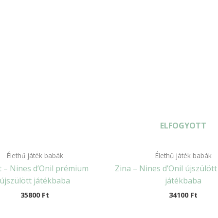
ELFOGYOTT
Élethű játék babák
Élethű játék babák
t – Nines d’Onil prémium
Zina – Nines d’Onil újszülö
újszülött játékbaba
játékbaba
35800
Ft
34100
Ft