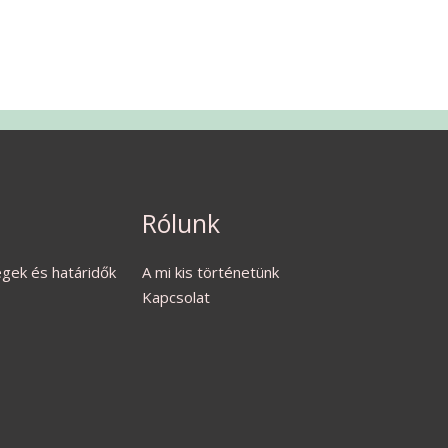
Rólunk
ségek és határidők
A mi kis történetünk
Kapcsolat