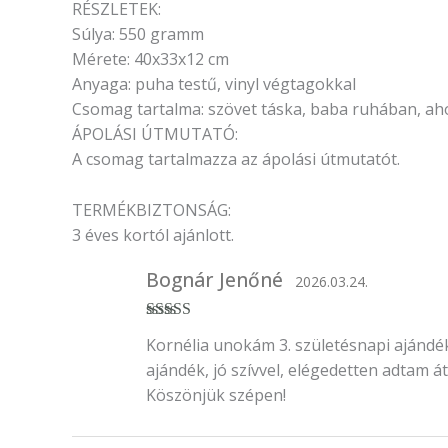
RÉSZLETEK:
Súlya: 550 gramm
Mérete: 40x33x12 cm
Anyaga: puha testű, vinyl végtagokkal
Csomag tartalma: szövet táska, baba ruhában, ah
ÁPOLÁSI ÚTMUTATÓ:
A csomag tartalmazza az ápolási útmutatót.
TERMÉKBIZTONSÁG:
3 éves kortól ajánlott.
Bognár Jenőné
2026.03.24.
Értékelés:
5
/
Kornélia unokám 3. születésnapi ajándék
5
ajándék, jó szívvel, elégedetten adtam 
Köszönjük szépen!