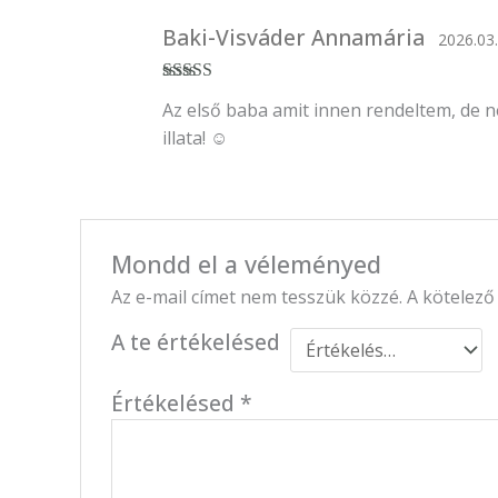
Baki-Visváder Annamária
2026.03.
Értékelés:
5
/
Az első baba amit innen rendeltem, de n
5
illata! ☺️
Mondd el a véleményed
Az e-mail címet nem tesszük közzé.
A kötelez
A te értékelésed
Értékelésed
*