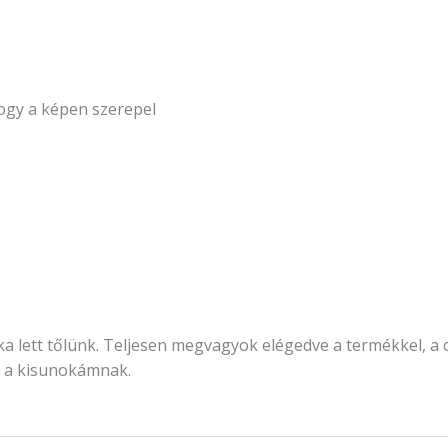
ogy a képen szerepel
a lett tőlünk. Teljesen megvagyok elégedve a termékkel, a cs
át a kisunokámnak.