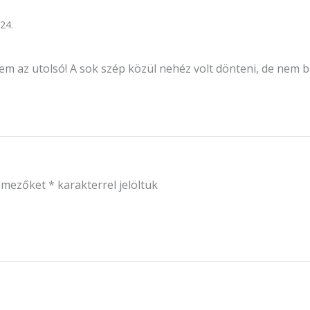
24.
em az utolsó! A sok szép közül nehéz volt dönteni, de nem 
ő mezőket
*
karakterrel jelöltük