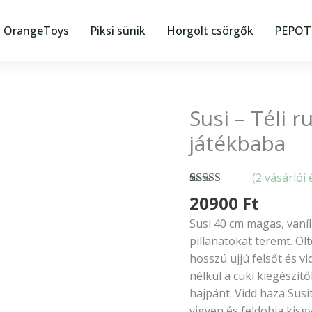
OrangeToys
Piksi sünik
Horgolt csörgők
PEPOTE
Susi – Téli 
Susi
–
játékbaba
Téli
ruhában-
(
2
vásárlói 
Nines
Értékelés
2
20900
Ft
d’Onil
5.00
az 5-
élethű
ből,
értékelés
Susi 40 cm magas, vaníl
alapján
játékbaba
pillanatokat teremt. Öl
mennyiség
hosszú ujjú felsőt és v
nélkül a cuki kiegészít
hajpánt. Vidd haza Susi
vigyen és feldobja kis