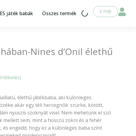
Kosár
0
Ft
S játék babák
Összes termék
ruhában-Nines d’Onil élethű
értékelés)
iaillatú, élethű játékbaba, aki különleges
tözéke akár egy téli hercegnőé: szürke, kötött,
idám nyuszis szoknyát visel. Nem mehetünk el szó
ők mellett sem, mint a hosszú zokni és a fehér
t, és engedd, hogy ez a különleges baba színt
gyermeked mindennapjait!