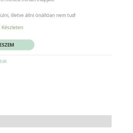
ni, illetve állni önállóan nem tud!
:
Készleten
ESZEM
abák