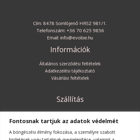
Cím: 8478 Somlójenő HRSZ 981/1.
Telefonszám: +36 70 625 9856
Email: info@evobie.hu
Információk
Általános szerződési feltételek
Adatkezelési tájékoztató
Vásárlási feltételek
Szállítás
Szállítási költségek és határidők
Fontosnak tartjuk az adatok védelmét
Elállási jog
A böngészési élmény fokozása, a személyre szabott
hirdetések vagy tartalmak megjelenítése, valamint a