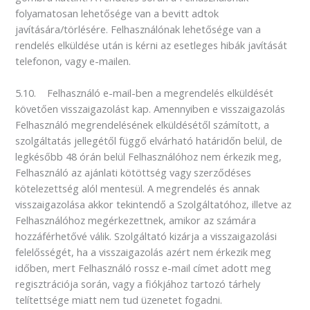
folyamatosan lehetősége van a bevitt adtok
javítására/törlésére. Felhasználónak lehetősége van a
rendelés elküldése után is kérni az esetleges hibák javítását
telefonon, vagy e-mailen.
5.10. Felhasználó e-mail-ben a megrendelés elküldését
követően visszaigazolást kap. Amennyiben e visszaigazolás
Felhasználó megrendelésének elküldésétől számított, a
szolgáltatás jellegétől függő elvárható határidőn belül, de
legkésőbb 48 órán belül Felhasználóhoz nem érkezik meg,
Felhasználó az ajánlati kötöttség vagy szerződéses
kötelezettség alól mentesül. A megrendelés és annak
visszaigazolása akkor tekintendő a Szolgáltatóhoz, illetve az
Felhasználóhoz megérkezettnek, amikor az számára
hozzáférhetővé válik. Szolgáltató kizárja a visszaigazolási
felelősségét, ha a visszaigazolás azért nem érkezik meg
időben, mert Felhasználó rossz e-mail címet adott meg
regisztrációja során, vagy a fiókjához tartozó tárhely
telítettsége miatt nem tud üzenetet fogadni.