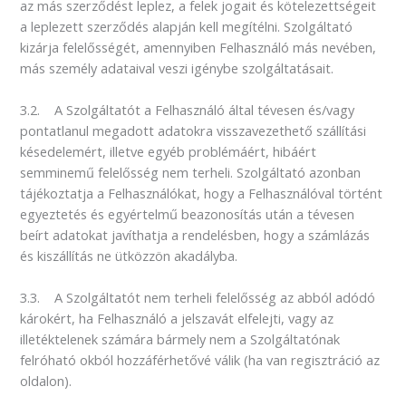
az más szerződést leplez, a felek jogait és kötelezettségeit
a leplezett szerződés alapján kell megítélni. Szolgáltató
kizárja felelősségét, amennyiben Felhasználó más nevében,
más személy adataival veszi igénybe szolgáltatásait.
3.2. A Szolgáltatót a Felhasználó által tévesen és/vagy
pontatlanul megadott adatokra visszavezethető szállítási
késedelemért, illetve egyéb problémáért, hibáért
semminemű felelősség nem terheli. Szolgáltató azonban
tájékoztatja a Felhasználókat, hogy a Felhasználóval történt
egyeztetés és egyértelmű beazonosítás után a tévesen
beírt adatokat javíthatja a rendelésben, hogy a számlázás
és kiszállítás ne ütközzön akadályba.
3.3. A Szolgáltatót nem terheli felelősség az abból adódó
károkért, ha Felhasználó a jelszavát elfelejti, vagy az
illetéktelenek számára bármely nem a Szolgáltatónak
felróható okból hozzáférhetővé válik (ha van regisztráció az
oldalon).