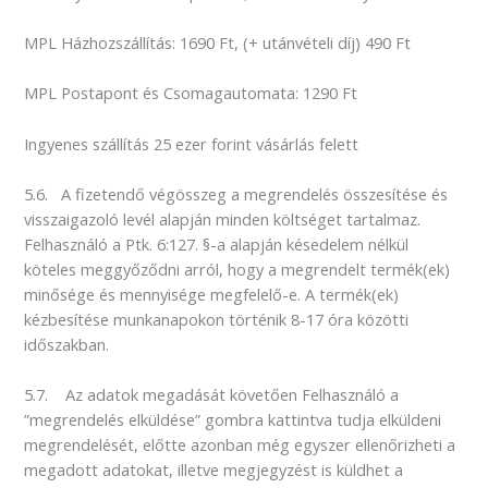
MPL Házhozszállítás: 1690 Ft, (+ utánvételi díj) 490 Ft
MPL Postapont és Csomagautomata: 1290 Ft
Ingyenes szállítás 25 ezer forint vásárlás felett
5.6. A fizetendő végösszeg a megrendelés összesítése és
visszaigazoló levél alapján minden költséget tartalmaz.
Felhasználó a Ptk. 6:127. §-a alapján késedelem nélkül
köteles meggyőződni arról, hogy a megrendelt termék(ek)
minősége és mennyisége megfelelő-e. A termék(ek)
kézbesítése munkanapokon történik 8-17 óra közötti
időszakban.
5.7. Az adatok megadását követően Felhasználó a
”megrendelés elküldése” gombra kattintva tudja elküldeni
megrendelését, előtte azonban még egyszer ellenőrizheti a
megadott adatokat, illetve megjegyzést is küldhet a