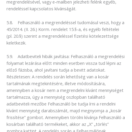
megrendelésével, vagy e-mailben jelezheti felénk egyéb,
rendeléssel kapcsolatos kívánságát.
5.8. Felhasználó a megrendeléssel tudomásul veszi, hogy a
45/2014. (II. 26.) Korm. rendelet 15.§-a, és egyéb feltételei
(pl. 20.§) szerint a megrendeléssel fizetési kötelezettsége
keletkezik.
5.9. Adatbeviteli hibák javítása: Felhasználó a megrendelési
folyamat lezárása előtt minden esetben vissza tud lépni az
előző fázisba, ahol javítani tudja a bevitt adatokat.
Részletesen: A rendelés során lehetőség van a kosár
tartalmának megtekintésére, illetve módosítására,
amennyiben a kosár nem a megrendelni kívánt mennyiséget
tartalmazza, úgy a mennyiség oszlopban található
adatbeviteli mezőbe Felhasználó be tudja írni a rendelni
kívánt mennyiség darabszámát, majd megnyomja a „kosár
frissítése” gombot. Amennyiben törölni kívánja Felhasználó a
kosárban található termékeket, akkor az „X” „törlés”
gombra kattint. A rendelés során a Felhasználónak