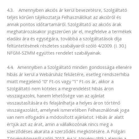
4.3. Amennyiben akciós ár kerül bevezetésre, Szolgáltató
teljes körűen tájékoztatja Felhasználókat az akcióról és
annak pontos időtartamáról. Szolgáltató az akciós árak
meghatározásakor jogszerűen jár el, megfelelve a termékek
eladási ára és egységára, továbbá a szolgáltatások díja
feltüntetésének részletes szabályairól szóló 4/2009. (I. 30.)
NFGM-SZMM együttes rendelet szabályainak.
4.4. Amennyiben a Szolgáltató minden gondossága ellenére
hibás ár kerül a Webáruház felületére, esetleg rendszerhiba
miatt megjelenő “0” Ft-os vagy “1” Ft-os ár, akkor a
Szolgáltató nem köteles a megrendelést hibás áron
visszaigazolni, hanem lehetősége van az ajánlat
visszautasítására és felajánlhatja a helyes áron történő
visszaigazolást, amelynek ismeretében Felhasználónak joga
van nem elfogadni a módosított ajánlatot. Hibás ár alatt
értjük azt az árat, amin a vállalkozónak nincs meg a
szerződéses akarata a szerződés megkötésére. A Polgári
Törvénykönyvről szóló 2013. évi V. törvény (Ptk.) alapján a