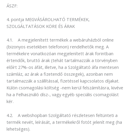
ÁSZF:
4. pontja MEGVÁSÁROLHATÓ TERMÉKEK,
SZOLGÁLTATÁSOK KÖRE ÉS ÁRAK
4.1. A megjelenített termékek a webáruházból online
(bizonyos esetekben telefonon) rendelhetők meg. A
termékekre vonatkozóan megjelenített árak forintban
értendők, bruttó árak (tehát tartalmazzák a törvényben
előírt 27%-os áfát, illetve, ha a Szolgáltató áfa mentesen
számláz, az árak a fizetendő összegek), azonban nem
tartalmazzák a szállítással, fizetéssel kapcsolatos díjakat.
Külön csomagolási költség -nem kerül felszámításra, kivéve
ha a Felhasználó dísz-, vagy egyéb speciális csomagolást
kér.
4.2. A webshopban Szolgáltató részletesen feltünteti a
termék nevét, leírását, a termékekről fotót jelenít meg (ha
lehetséges).