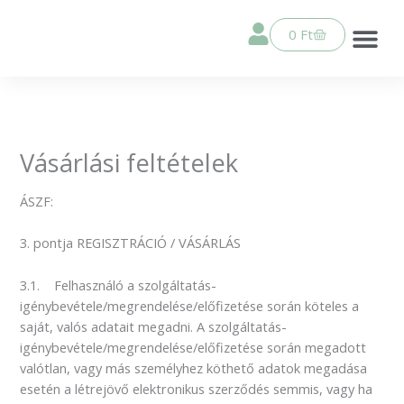
Skip
a
Kosár
0
Ft
tartalomhoz
Ella sza
Élethű játék babák
Horgolt csö
PEPOTES j
Összes ter
Vásárlási feltételek
ÁSZF:
3. pontja REGISZTRÁCIÓ / VÁSÁRLÁS
3.1. Felhasználó a szolgáltatás-
igénybevétele/megrendelése/előfizetése során köteles a
saját, valós adatait megadni. A szolgáltatás-
igénybevétele/megrendelése/előfizetése során megadott
valótlan, vagy más személyhez köthető adatok megadása
esetén a létrejövő elektronikus szerződés semmis, vagy ha