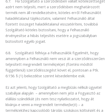
6.7. Ha Szolgáltató a szerződésben vállalt kötelezettségét
azért nem teljesíti, mert a szerződésben meghatározott
termék nem áll rendelkezésére, köteles erről Felhasználót
haladéktalanul tájékoztatni, valamint Felhasználó által
fizetett összeget haladéktalanul visszatéríteni, továbbá
Szolgáltató köteles biztosítani, hogy a Felhasználó
érvényesítse a hibás teljesítés esetére a jogszabályban
biztosított egyéb jogait.
6.8. Szolgáltató felhívja a Felhasználók figyelmét, hogy
amennyiben a Felhasználó nem veszi át a szerződésszerűen
teljesített megrendelt termék(ek)et (fizetési módtól
függetlenül) szerződésszegést követ el, pontosan a Ptk.
6:156. § (1) bekezdése szerint késedelembe esik.
Ez azt jelenti, hogy Szolgáltató a megbízás nélküli ügyvitel
szabályai alapján – amennyiben nem jelzi a Fogyasztó az
elállási szándékát (és nem tesz nyilatkozatot, hogy át
kívánja-e venni a megrendelt terméke(ke)t) – a
termék(ek)hez kapcsolódó tárolás szokásos költségét és a