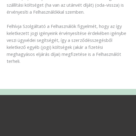
szállítási költséget (ha van az utánvét díját) (oda-vissza) is
érvényesíti a Felhasználókkal szemben.
Felhívja Szolgáltató a Felhasználók figyelmét, hogy az így
keletkezett jogi igényeink érvényesítése érdekében igénybe
veszi ügyvédei segítségét, így a szerződésszegésből
keletkező egyéb (jogi) költségek (akár a fizetési
meghagyásos eljárás díjai) megfizetése is a Felhasználót
terheli.