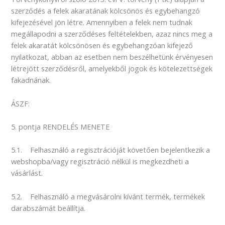
szerződés a felek akaratának kölcsönös és egybehangzó
kifejezésével jön létre. Amennyiben a felek nem tudnak
megállapodni a szerződéses feltételekben, azaz nincs meg a
felek akaratát kölcsönösen és egybehangzóan kifejező
nyilatkozat, abban az esetben nem beszélhetünk érvényesen
létrejött szerződésről, amelyekből jogok és kötelezettségek
fakadnának.
ÁSZF:
5. pontja RENDELÉS MENETE
5.1. Felhasználó a regisztrációját követően bejelentkezik a
webshopba/vagy regisztráció nélkül is megkezdheti a
vásárlást.
5.2. Felhasználó a megvásárolni kívánt termék, termékek
darabszámát beállítja.