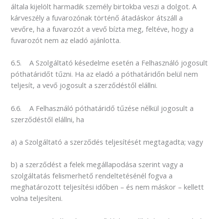
általa kijelölt harmadik személy birtokba veszi a dolgot. A
kárveszély a fuvarozónak történő átadáskor átszáll a
vevőre, ha a fuvarozót a vevő bízta meg, feltéve, hogy a
fuvarozót nem az eladó ajánlotta.
6.5. A Szolgáltató késedelme esetén a Felhasználó jogosult
póthatáridőt tűzni. Ha az eladó a póthatáridőn belül nem
teljesít, a vevő jogosult a szerződéstől elállni.
6.6. A Felhasználó póthatáridő tűzése nélkül jogosult a
szerződéstől elállni, ha
a) a Szolgáltató a szerződés teljesítését megtagadta; vagy
b) a szerződést a felek megállapodása szerint vagy a
szolgáltatás felismerhető rendeltetésénél fogva a
meghatározott teljesítési időben – és nem máskor – kellett
volna teljesíteni.