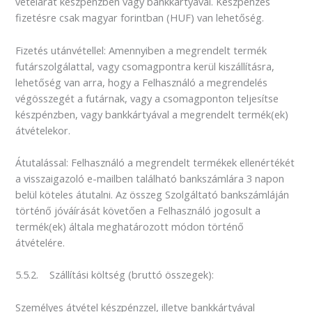
vételárát készpénzben vagy bankkártyával. Készpénzes
fizetésre csak magyar forintban (HUF) van lehetőség.
Fizetés utánvétellel: Amennyiben a megrendelt termék
futárszolgálattal, vagy csomagpontra kerül kiszállításra,
lehetőség van arra, hogy a Felhasználó a megrendelés
végösszegét a futárnak, vagy a csomagponton teljesítse
készpénzben, vagy bankkártyával a megrendelt termék(ek)
átvételekor.
Átutalással: Felhasználó a megrendelt termékek ellenértékét
a visszaigazoló e-mailben található bankszámlára 3 napon
belül köteles átutalni. Az összeg Szolgáltató bankszámláján
történő jóváírását követően a Felhasználó jogosult a
termék(ek) általa meghatározott módon történő
átvételére.
5.5.2. Szállítási költség (bruttó összegek):
Személyes átvétel készpénzzel, illetve bankkártyával