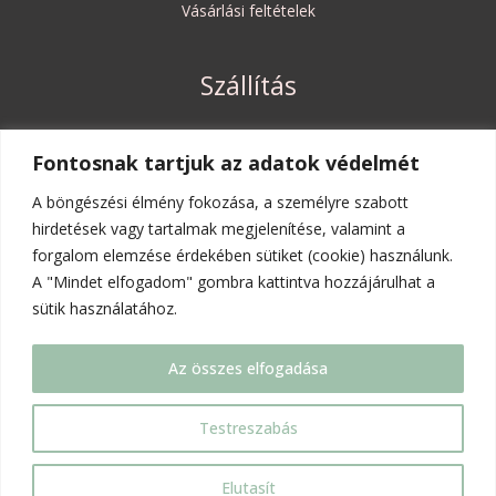
Vásárlási feltételek
Szállítás
Szállítási költségek és határidők
Fontosnak tartjuk az adatok védelmét
Elállási jog
A böngészési élmény fokozása, a személyre szabott
hirdetések vagy tartalmak megjelenítése, valamint a
forgalom elemzése érdekében sütiket (cookie) használunk.
Rólunk
A "Mindet elfogadom" gombra kattintva hozzájárulhat a
sütik használatához.
A mi kis történetünk
Kapcsolat
Az összes elfogadása
Copyright © 2026 | Evobie játékbolt
Testreszabás
Elutasít