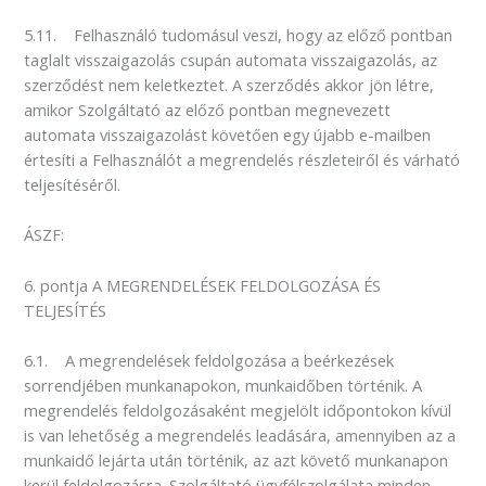
5.11. Felhasználó tudomásul veszi, hogy az előző pontban
taglalt visszaigazolás csupán automata visszaigazolás, az
szerződést nem keletkeztet. A szerződés akkor jön létre,
amikor Szolgáltató az előző pontban megnevezett
automata visszaigazolást követően egy újabb e-mailben
értesíti a Felhasználót a megrendelés részleteiről és várható
teljesítéséről.
ÁSZF:
6. pontja A MEGRENDELÉSEK FELDOLGOZÁSA ÉS
TELJESÍTÉS
6.1. A megrendelések feldolgozása a beérkezések
sorrendjében munkanapokon, munkaidőben történik. A
megrendelés feldolgozásaként megjelölt időpontokon kívül
is van lehetőség a megrendelés leadására, amennyiben az a
munkaidő lejárta után történik, az azt követő munkanapon
kerül feldolgozásra. Szolgáltató ügyfélszolgálata minden