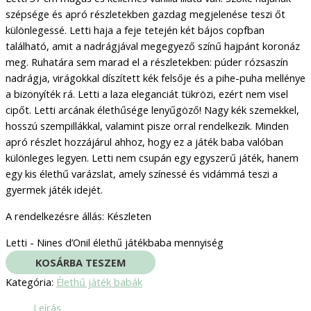
szépsége és apró részletekben gazdag megjelenése teszi őt
különlegessé. Letti haja a feje tetején két bájos copfban
található, amit a nadrágjával megegyező színű hajpánt koronáz
meg. Ruhatára sem marad el a részletekben: púder rózsaszín
nadrágja, virágokkal díszített kék felsője és a pihe-puha mellénye
a bizonyíték rá. Letti a laza eleganciát tükrözi, ezért nem visel
cipőt. Letti arcának élethűsége lenyűgöző! Nagy kék szemekkel,
hosszú szempillákkal, valamint pisze orral rendelkezik. Minden
apró részlet hozzájárul ahhoz, hogy ez a játék baba valóban
különleges legyen. Letti nem csupán egy egyszerű játék, hanem
egy kis élethű varázslat, amely színessé és vidámmá teszi a
gyermek játék idejét.
A rendelkezésre állás:
Készleten
Letti - Nines d’Onil élethű játékbaba mennyiség
KOSÁRBA TESZEM
Kategória:
Élethű játék babák
Leírás