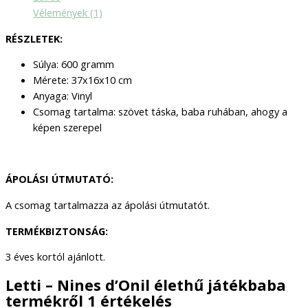
Vélemények (1)
R
É
SZLETEK:
Súlya: 600 gramm
Mérete: 37x16x10 cm
Anyaga: Vinyl
Csomag tartalma: szövet táska, baba ruhában, ahogy a
képen szerepel
ÁPOLÁ
SI
ÚTMUTATÓ:
A csomag tartalmazza az ápolási útmutatót.
TERM
É
KBIZTONS
ÁG:
3 éves kortól ajánlott.
Letti – Nines d’Onil élethű játékbaba
termékről 1 értékelés