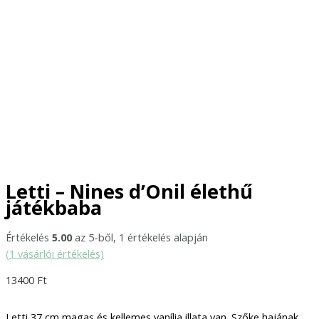
Letti – Nines d’Onil élethű
játékbaba
Értékelés
5.00
az 5-ből,
1
értékelés alapján
(
1
vásárlói értékelés)
13400
Ft
Letti 37 cm magas és kellemes vanília illata van. Szőke hajának