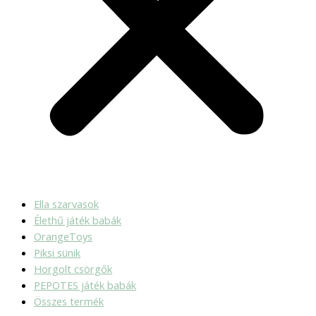
Ella szarvasok
Élethű játék babák
OrangeToys
Piksi sünik
Horgolt csörgők
PEPOTES játék babák
Összes termék