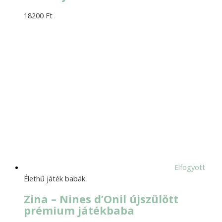
18200
Ft
Elfogyott
Élethű játék babák
Zina – Nines d’Onil újszülött
prémium játékbaba