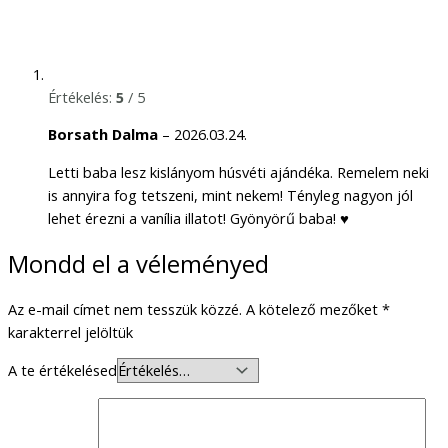
Értékelés:
5
/ 5
Borsath Dalma
–
2026.03.24.
Letti baba lesz kislányom húsvéti ajándéka. Remelem neki
is annyira fog tetszeni, mint nekem! Tényleg nagyon jól
lehet érezni a vanília illatot! Gyönyörű baba! ♥️
Mondd el a véleményed
Az e-mail címet nem tesszük közzé.
A kötelező mezőket
*
karakterrel jelöltük
A te értékelésed