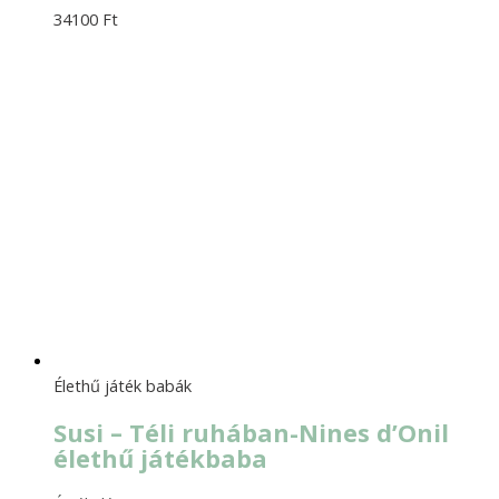
34100
Ft
Élethű játék babák
Susi – Téli ruhában-Nines d’Onil
élethű játékbaba