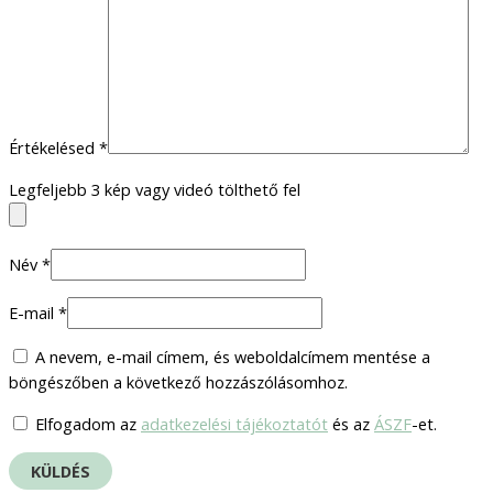
Értékelésed
*
Legfeljebb 3 kép vagy videó tölthető fel
Név
*
E-mail
*
A nevem, e-mail címem, és weboldalcímem mentése a
böngészőben a következő hozzászólásomhoz.
Elfogadom az
adatkezelési tájékoztatót
és az
ÁSZF
-et.