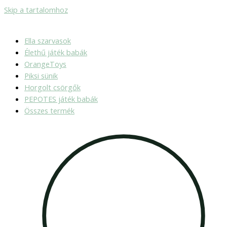
Skip a tartalomhoz
Ella szarvasok
Élethű játék babák
OrangeToys
Piksi sünik
Horgolt csörgők
PEPOTES játék babák
Összes termék