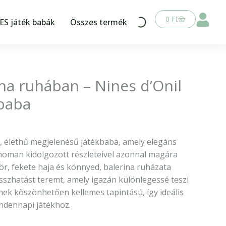
Kosár
0
Ft
S játék babák
Összes termék
na ruhában – Nines d’Onil
kbaba
 élethű megjelenésű játékbaba, amely elegáns
finoman kidolgozott részleteivel azonnal magára
ör, fekete haja és könnyed, balerina ruházata
sszhatást teremt, amely igazán különlegessé teszi
nek köszönhetően kellemes tapintású, így ideális
indennapi játékhoz.