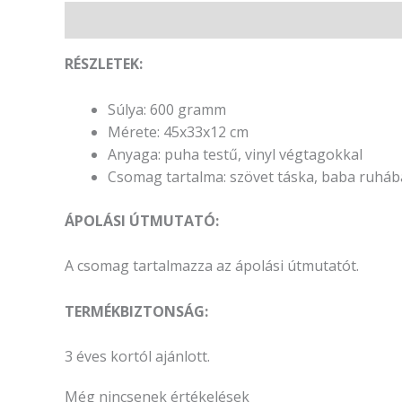
Leírás
Vélemények (0)
RÉSZLETEK:
Súlya: 600 gramm
Mérete: 45x33x12 cm
Anyaga: puha testű, vinyl végtagokkal
Csomag tartalma: szövet táska, baba ruháb
ÁPOLÁSI ÚTMUTATÓ:
A csomag tartalmazza az ápolási útmutatót.
TERMÉKBIZTONSÁG:
3 éves kortól ajánlott.
Még nincsenek értékelések