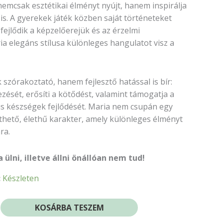
nemcsak esztétikai élményt nyújt, hanem inspirálja
 is. A gyerekek játék közben saját történeteket
ejlődik a képzelőerejük és az érzelmi
a elegáns stílusa különleges hangulatot visz a
szórakoztató, hanem fejlesztő hatással is bír:
ezését, erősíti a kötődést, valamint támogatja a
lis készségek fejlődését. Maria nem csupán egy
hető, élethű karakter, amely különleges élményt
ra.
ülni, illetve állni önállóan nem tud!
:
Készleten
KOSÁRBA TESZEM