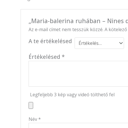
„Maria-balerina ruhában – Nines d
Az e-mail címet nem tesszük közzé.
A kötelez
A te értékelésed
Értékelésed
*
Legfeljebb 3 kép vagy videó tölthető fel
Név
*