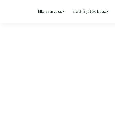
Skip
a
Ella szarvasok
Élethű játék babák
tartalomhoz