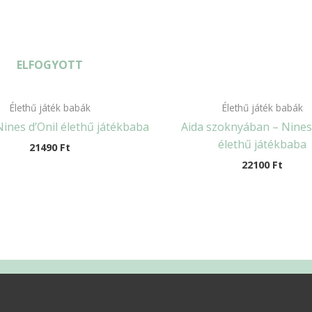
ELFOGYOTT
Élethű játék babák
Élethű játék babák
Nines d’Onil élethű játékbaba
Aida szoknyában – Nines 
élethű játékbaba
21490
Ft
22100
Ft