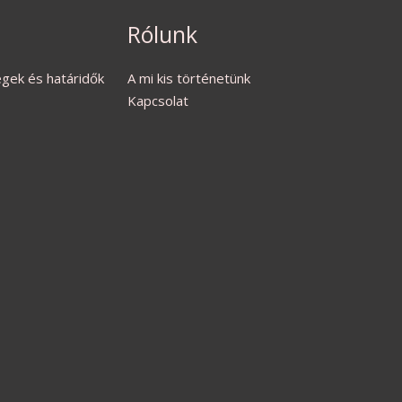
Rólunk
ségek és határidők
A mi kis történetünk
Kapcsolat