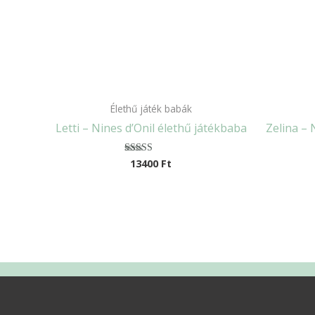
Élethű játék babák
Letti – Nines d’Onil élethű játékbaba
Zelina – 
13400
Ft
Értékelés:
5.00
/ 5