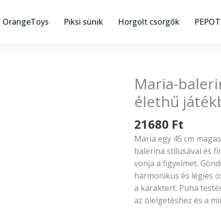
OrangeToys
Piksi sünik
Horgolt csörgők
PEPOTE
Maria-baleri
Maria-
balerina
élethű játé
ruhában
–
21680
Ft
Nines
Maria egy 45 cm magas,
d’Onil
balerina stílusával és 
élethű
vonja a figyelmet. Gönd
játékbaba
harmonikus és légies ö
mennyiség
a karaktert. Puha testé
az ölelgetéshez és a m