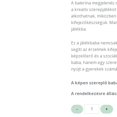
A balerina megjelenés 
a kreatív szerepjátékot
alkothatnak, miközben f
kifejezőkészségük. Mari
játékba.
Ez a játékbaba nemcsak 
segíti az érzelmek kifej
képzelőerő és a szociá
baba, hanem egy szeret
nyújt a gyerekek számá
A képen szereplő baba 
A rendelkezésre állás
-
+