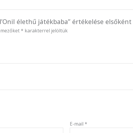
’Onil élethű játékbaba” értékelése elsőként
ő mezőket
*
karakterrel jelöltük
E-mail
*