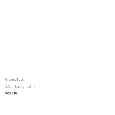
OrangeToys
S.S. – Lucky outfit
7050
Ft