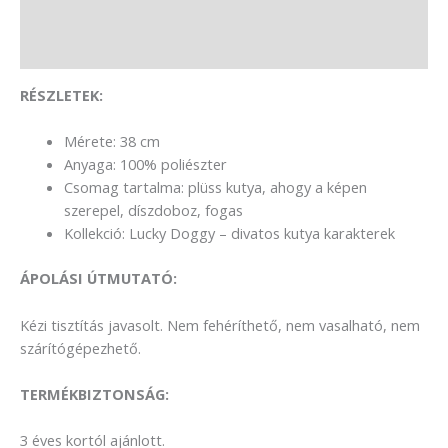
Leírás
Vélemények (0)
R
É
SZLETEK:
Mérete: 38 cm
Anyaga: 100% poliészter
Csomag tartalma: plüss kutya, ahogy a képen
szerepel, díszdoboz, fogas
Kollekció: Lucky Doggy – divatos kutya karakterek
ÁPOLÁ
SI
ÚTMUTATÓ:
Kézi tisztítás javasolt. Nem fehéríthető, nem vasalható, nem
szárítógépezhető.
TERM
É
KBIZTONS
ÁG:
3 éves kortól ajánlott.