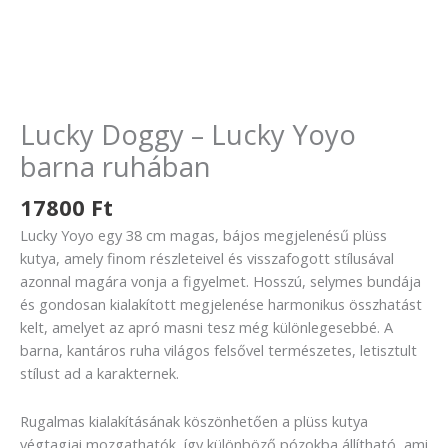
Lucky Doggy – Lucky Yoyo
barna ruhában
17800
Ft
Lucky Yoyo egy 38 cm magas, bájos megjelenésű plüss
kutya, amely finom részleteivel és visszafogott stílusával
azonnal magára vonja a figyelmet. Hosszú, selymes bundája
és gondosan kialakított megjelenése harmonikus összhatást
kelt, amelyet az apró masni tesz még különlegesebbé. A
barna, kantáros ruha világos felsővel természetes, letisztult
stílust ad a karakternek.
Rugalmas kialakításának köszönhetően a plüss kutya
végtagjai mozgathatók, így különböző pózokba állítható, ami