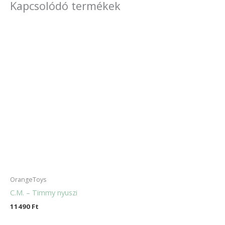
Kapcsolódó termékek
OrangeToys
C.M. – Timmy nyuszi
11490
Ft