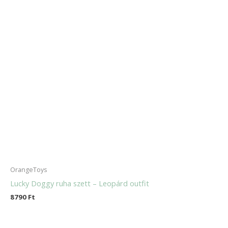
OrangeToys
Lucky Doggy ruha szett – Leopárd outfit
8790
Ft