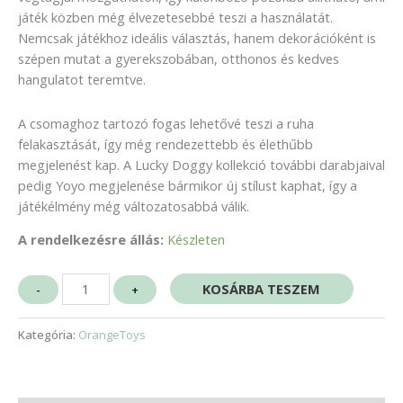
játék közben még élvezetesebbé teszi a használatát.
Nemcsak játékhoz ideális választás, hanem dekorációként is
szépen mutat a gyerekszobában, otthonos és kedves
hangulatot teremtve.
A csomaghoz tartozó fogas lehetővé teszi a ruha
felakasztását, így még rendezettebb és élethűbb
megjelenést kap. A Lucky Doggy kollekció további darabjaival
pedig Yoyo megjelenése bármikor új stílust kaphat, így a
játékélmény még változatosabbá válik.
A rendelkezésre állás:
Készleten
KOSÁRBA TESZEM
-
+
Kategória:
OrangeToys