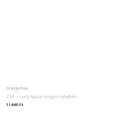
OrangeToys
C.M. – Lucy nyuszi virágos ruhában
11490
Ft