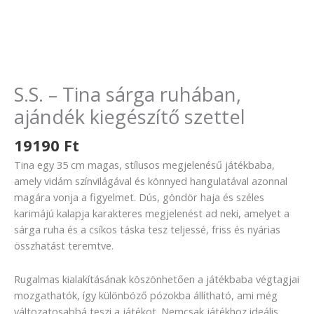
S.S. – Tina sárga ruhában,
ajándék kiegészítő szettel
19190
Ft
Tina egy 35 cm magas, stílusos megjelenésű játékbaba,
amely vidám színvilágával és könnyed hangulatával azonnal
magára vonja a figyelmet. Dús, göndör haja és széles
karimájú kalapja karakteres megjelenést ad neki, amelyet a
sárga ruha és a csíkos táska tesz teljessé, friss és nyárias
összhatást teremtve.
Rugalmas kialakításának köszönhetően a játékbaba végtagjai
mozgathatók, így különböző pózokba állítható, ami még
változatosabbá teszi a játékot. Nemcsak játékhoz ideális