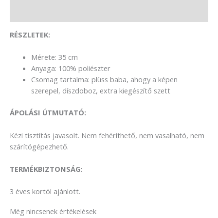
Vélemények (0)
R
É
SZLETEK:
Mérete: 35 cm
Anyaga: 100% poliészter
Csomag tartalma: plüss baba, ahogy a képen
szerepel, díszdoboz, extra kiegészítő szett
ÁPOLÁ
SI
ÚTMUTATÓ:
Kézi tisztítás javasolt. Nem fehéríthető, nem vasalható, nem
szárítógépezhető.
TERM
É
KBIZTONS
ÁG:
3 éves kortól ajánlott.
Még nincsenek értékelések