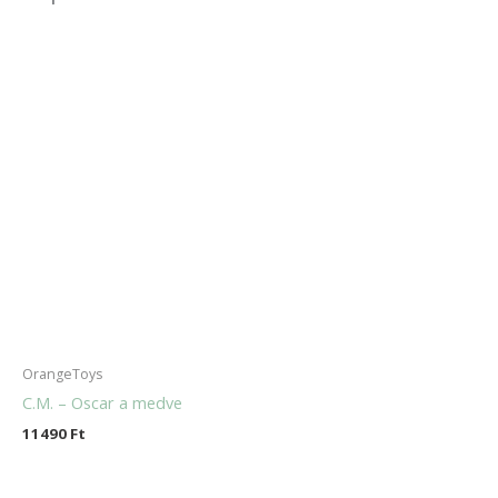
OrangeToys
C.M. – Oscar a medve
11490
Ft