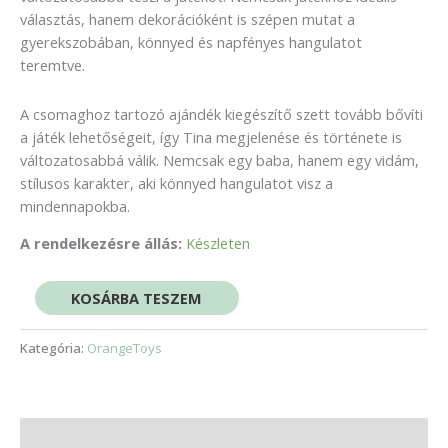
választás, hanem dekorációként is szépen mutat a
gyerekszobában, könnyed és napfényes hangulatot
teremtve.
A csomaghoz tartozó ajándék kiegészítő szett tovább bővíti
a játék lehetőségeit, így Tina megjelenése és története is
változatosabbá válik. Nemcsak egy baba, hanem egy vidám,
stílusos karakter, aki könnyed hangulatot visz a
mindennapokba.
A rendelkezésre állás:
Készleten
KOSÁRBA TESZEM
Kategória:
OrangeToys
Leírás