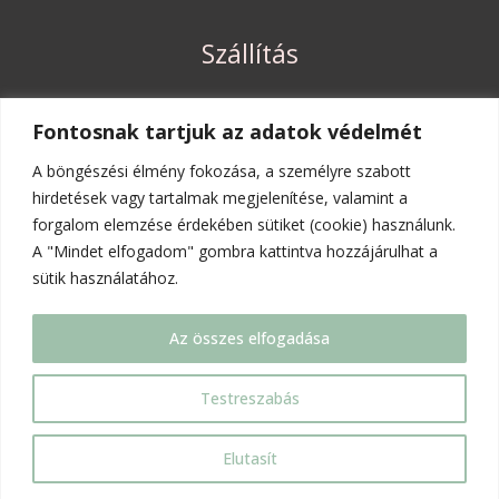
Szállítás
Szállítási költségek és határidők
Fontosnak tartjuk az adatok védelmét
Elállási jog
A böngészési élmény fokozása, a személyre szabott
hirdetések vagy tartalmak megjelenítése, valamint a
forgalom elemzése érdekében sütiket (cookie) használunk.
Rólunk
A "Mindet elfogadom" gombra kattintva hozzájárulhat a
sütik használatához.
A mi kis történetünk
Kapcsolat
Az összes elfogadása
Copyright © 2026 | Evobie játékbolt
Testreszabás
Elutasít