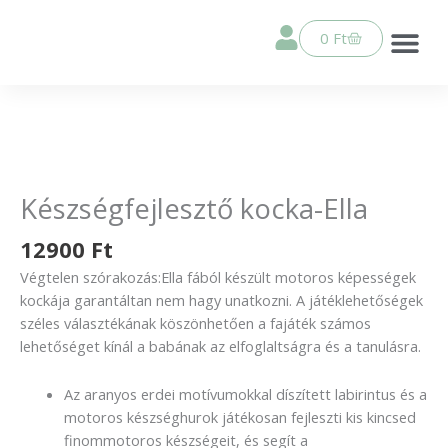
Skip
a
Kosár
0
Ft
tartalomhoz
Ella sza
Élethű játék babák
Horgolt csö
PEPOTES j
Összes ter
Készségfejlesztő kocka-Ella
12900
Ft
Végtelen szórakozás:Ella fából készült motoros képességek
kockája garantáltan nem hagy unatkozni. A játéklehetőségek
széles választékának köszönhetően a fajáték számos
lehetőséget kínál a babának az elfoglaltságra és a tanulásra.
Az aranyos erdei motívumokkal díszített labirintus és a
motoros készséghurok játékosan fejleszti kis kincsed
finommotoros készségeit, és segít a