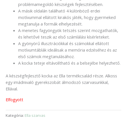
problémamegoldó készségek fejlesztésében.
A másik oldalán található 4 különböző erdei
motívummal ellátott kirakós játék, hogy gyermeked
megtanulja a formák elhelyezését.
A menetes fagyöngyök tetszés szerint mozgathatók,
és lehetővé teszik az első számlálási kísérleteket.
A gyönyörű illusztrációkkal és számokkal ellátott
motívumtáblák ideálisak a memória edzéséhez és az
első számok megtanulásához.
A kocka teteje eltávolítható és a belsejébe helyezhető.
A készségfejlesztő kocka az Ella termékcsalád része. Alkoss
egy imádnivaló gyerekszobát álmodozó szarvasunkkal,
Ellával.
Elfogyott
Kategória:
Ella szarvas