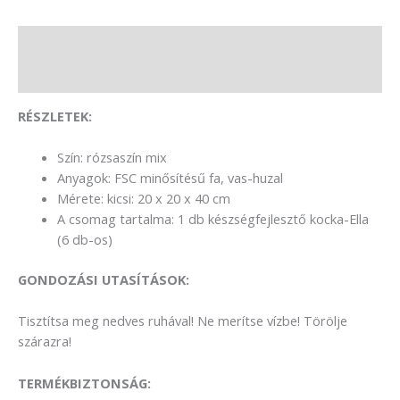
Leírás
Vélemények (0)
RÉSZLETEK:
Szín: rózsaszín mix
Anyagok: FSC minősítésű fa, vas-huzal
Mérete: kicsi: 20 x 20 x 40 cm
A csomag tartalma: 1 db készségfejlesztő kocka-Ella
(6 db-os)
GONDOZÁSI UTASÍTÁSOK:
Tisztítsa meg nedves ruhával! Ne merítse vízbe! Törölje
szárazra!
TERMÉKBIZTONSÁG: