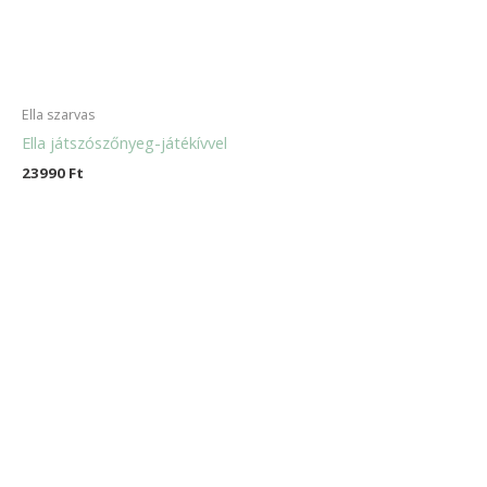
Ella szarvas
Ella játszószőnyeg-játékívvel
23990
Ft