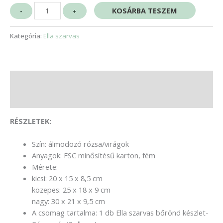
KOSÁRBA TESZEM
-
+
Kategória:
Ella szarvas
Leírás
Vélemények (0)
RÉSZLETEK:
Szín: álmodozó rózsa/virágok
Anyagok: FSC minősítésű karton, fém
Mérete:
kicsi: 20 x 15 x 8,5 cm
közepes: 25 x 18 x 9 cm
nagy: 30 x 21 x 9,5 cm
A csomag tartalma: 1 db Ella szarvas bőrönd készlet-