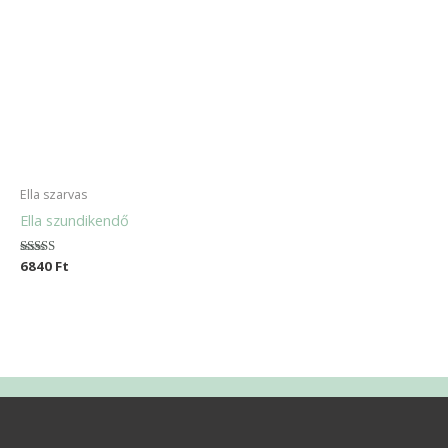
Ella szarvas
Ella szundikendő
Értékelés:
6840
Ft
5.00
/ 5