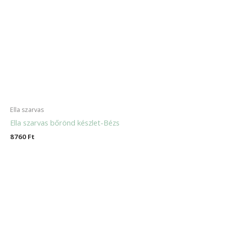
Ella szarvas
Ella szarvas bőrönd készlet-Bézs
8760
Ft