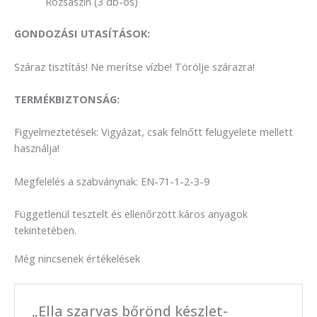
Rózsaszín (3 db-os)
GONDOZÁSI UTASÍTÁSOK:
Száraz tisztítás! Ne merítse vízbe! Törölje szárazra!
TERMÉKBIZTONSÁG:
Figyelmeztetések: Vigyázat, csak felnőtt felügyelete mellett
használja!
Megfelelés a szabványnak: EN-71-1-2-3-9
Függetlenül tesztelt és ellenőrzött káros anyagok
tekintetében.
Még nincsenek értékelések
„Ella szarvas bőrönd készlet-