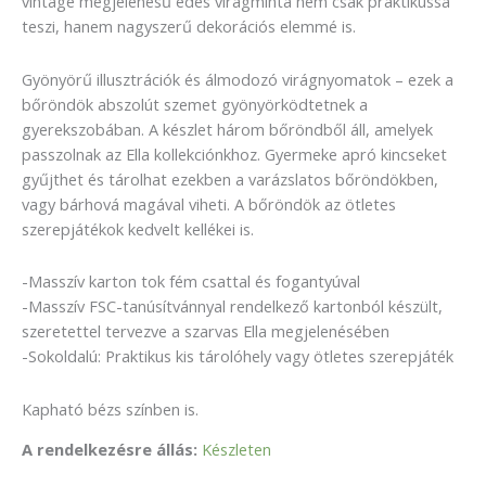
vintage megjelenésű édes virágminta nem csak praktikussá
teszi, hanem nagyszerű dekorációs elemmé is.
Gyönyörű illusztrációk és álmodozó virágnyomatok – ezek a
bőröndök abszolút szemet gyönyörködtetnek a
gyerekszobában. A készlet három bőröndből áll, amelyek
passzolnak az Ella kollekciónkhoz. Gyermeke apró kincseket
gyűjthet és tárolhat ezekben a varázslatos bőröndökben,
vagy bárhová magával viheti. A bőröndök az ötletes
szerepjátékok kedvelt kellékei is.
-Masszív karton tok fém csattal és fogantyúval
-Masszív FSC-tanúsítvánnyal rendelkező kartonból készült,
szeretettel tervezve a szarvas Ella megjelenésében
-Sokoldalú: Praktikus kis tárolóhely vagy ötletes szerepjáték
Kapható bézs színben is.
A rendelkezésre állás:
Készleten