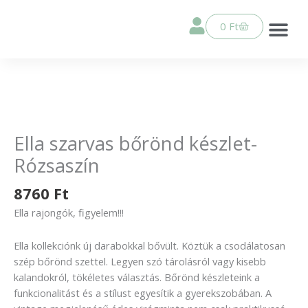
Skip
a
Kosár
0
Ft
tartalomhoz
Ella sza
Élethű játék babák
Horgolt csö
PEPOTES j
Összes ter
Ella
szarvas
bőrönd
Ella szarvas bőrönd készlet-
készlet-
Rózsaszín
Rózsaszín
mennyiség
8760
Ft
Ella rajongók, figyelem!!!
Ella kollekciónk új darabokkal bővült. Köztük a csodálatosan
szép bőrönd szettel. Legyen szó tárolásról vagy kisebb
kalandokról, tökéletes választás. Bőrönd készleteink a
funkcionalitást és a stílust egyesítik a gyerekszobában. A