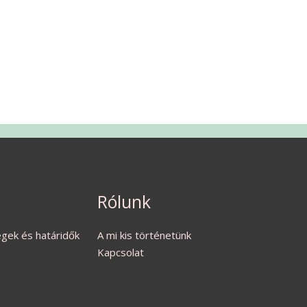
Rólunk
ségek és határidők
A mi kis történetünk
Kapcsolat