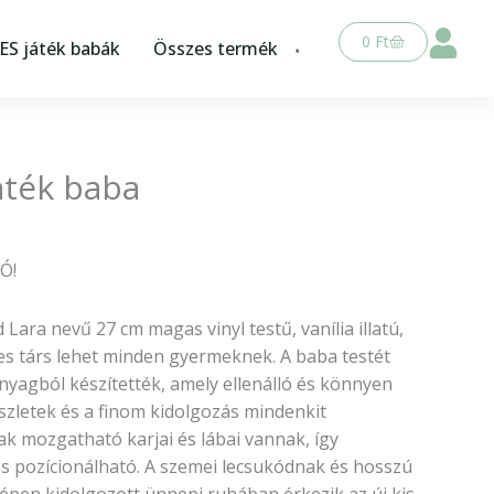
Kosár
0
Ft
S játék babák
Összes termék
áték baba
Ó!
Lara nevű 27 cm magas vinyl testű, vanília illatú,
es társ lehet minden gyermeknek. A baba testét
nyagból készítették, amely ellenálló és könnyen
részletek és a finom kidolgozás mindenkit
ak mozgatható karjai és lábai vannak, így
s pozícionálható. A szemei lecsukódnak és hosszú
 szépen kidolgozott ünnepi ruhában érkezik az új kis