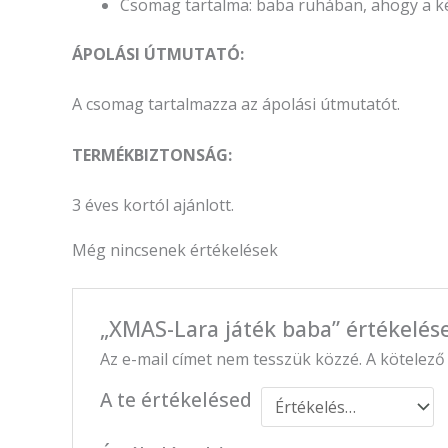
Csomag tartalma: baba ruhában, ahogy a ké
ÁPOLÁSI ÚTMUTATÓ:
A csomag tartalmazza az ápolási útmutatót.
TERMÉKBIZTONSÁG:
3 éves kortól ajánlott.
Még nincsenek értékelések
„XMAS-Lara játék baba” értékelés
Az e-mail címet nem tesszük közzé.
A kötelez
A te értékelésed