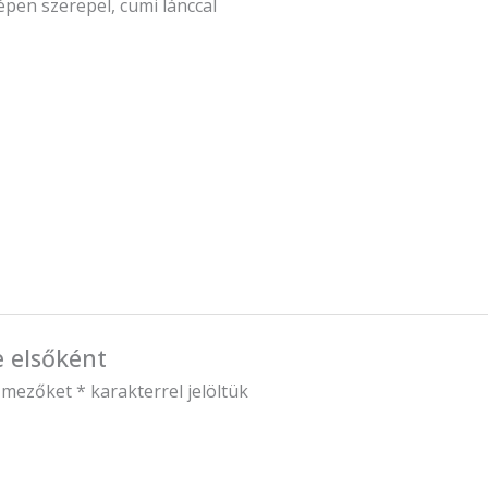
pen szerepel, cumi lánccal
e elsőként
ő mezőket
*
karakterrel jelöltük