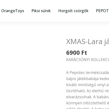
OrangeToys
Piksi sünik
Horgolt csörgők
PEPOTE
XMAS-Lara j
6900
Ft
KARÁCSONYI KOLLEKCI
A Pepotes termékcsalád 
bájos játékbabája kedv
kiváló minőségű vinyl a
tisztítható. Az élethű 
elvarázsolnak. A babán
könnyen öltöztethető é
pillák díszítik. A baba