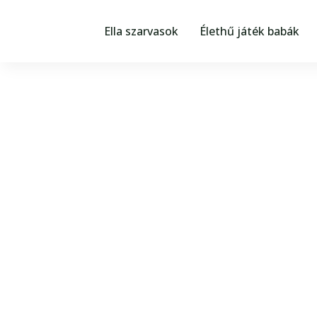
Skip
a
Ella szarvasok
Élethű játék babák
tartalomhoz