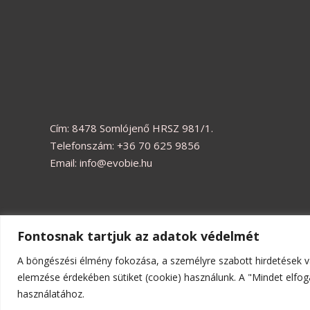
Cím: 8478 Somlójenő HRSZ 981/1.
Telefonszám: +36 70 625 9856
Email: info@evobie.hu
Fontosnak tartjuk az adatok védelmét
Copyright © 2026 | Evobie játékbolt
A böngészési élmény fokozása, a személyre szabott hirdetések v
elemzése érdekében sütiket (cookie) használunk. A "Mindet elfog
használatához.