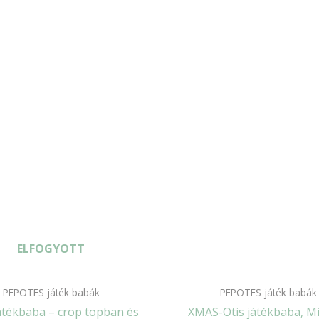
ELFOGYOTT
PEPOTES játék babák
PEPOTES játék babák
játékbaba – crop topban és
XMAS-Otis játékbaba, M