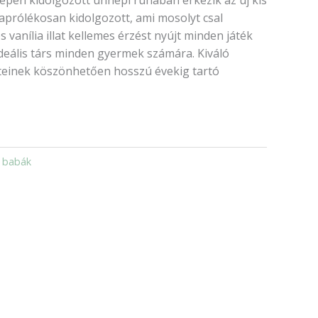
a aprólékosan kidolgozott, ami mosolyt csal
 vanília illat kellemes érzést nyújt minden játék
ideális társ minden gyermek számára. Kiváló
teinek köszönhetően hosszú évekig tartó
 babák