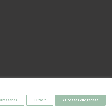
streszabás
Elutasít
Az összes elfogadása