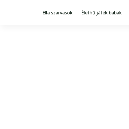
Skip
a
Ella szarvasok
Élethű játék babák
tartalomhoz