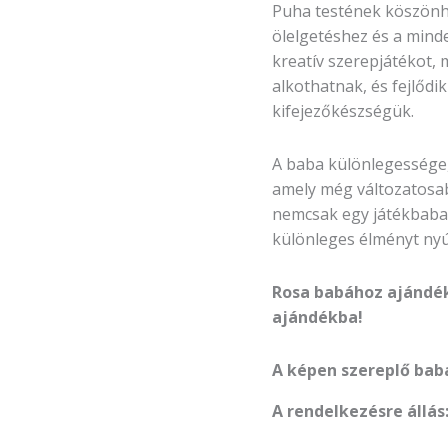
Puha testének köszönhe
ölelgetéshez és a minde
kreatív szerepjátékot,
alkothatnak, és fejlődi
kifejezőkészségük.
A baba különlegessége,
amely még változatosab
nemcsak egy játékbaba,
különleges élményt ny
Rosa babához ajándé
ajándékba!
A képen szereplő baba 
A rendelkezésre állás