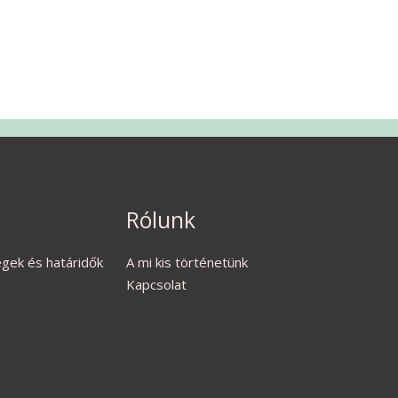
Rólunk
ségek és határidők
A mi kis történetünk
Kapcsolat