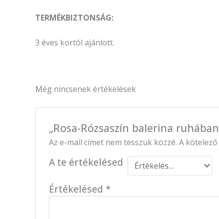
TERMÉKBIZTONSÁG:
3 éves kortól ajánlott.
Még nincsenek értékelések
„Rosa-Rózsaszín balerina ruhában 
Az e-mail címet nem tesszük közzé.
A kötelez
A te értékelésed
Értékelésed
*