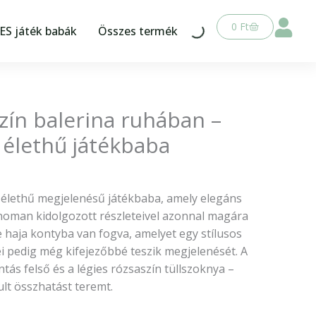
Kosár
0
Ft
S játék babák
Összes termék
zín balerina ruhában –
 élethű játékbaba
élethű megjelenésű játékbaba, amely elegáns
finoman kidolgozott részleteivel azonnal magára
e haja kontyba van fogva, amelyet egy stílusos
ei pedig még kifejezőbbé teszik megjelenését. A
ntás felső és a légies rózsaszín tüllszoknya –
lt összhatást teremt.