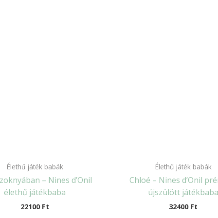
Élethű játék babák
Élethű játék babák
szoknyában – Nines d’Onil
Chloé – Nines d’Onil pr
élethű játékbaba
újszülött játékbab
22100
Ft
32400
Ft