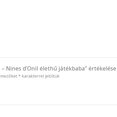
– Nines d’Onil élethű játékbaba” értékelése
ő mezőket
*
karakterrel jelöltük