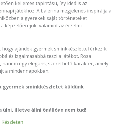
tően kellemes tapintású, így ideális az
nnapi játékhoz. A balerina megjelenés inspirálja a
 miközben a gyerekek saját történeteket
k a képzelőerejük, valamint az érzelmi
 hogy ajándék gyermek sminkkészlettel érkezik,
bá és izgalmasabbá teszi a játékot. Rosa
 hanem egy elegáns, szerethető karakter, amely
újt a mindennapokban.
k gyermek sminkkészletet küldünk
ülni, illetve állni önállóan nem tud!
:
Készleten