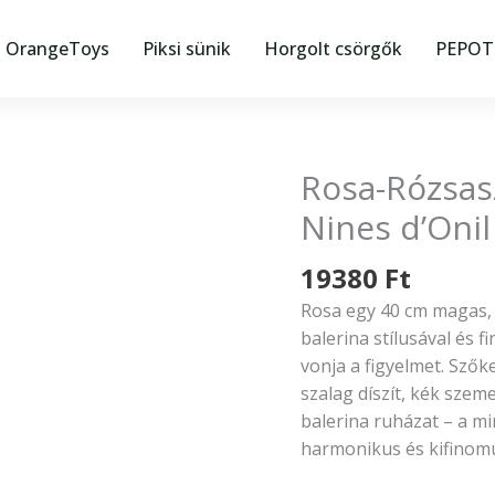
OrangeToys
Piksi sünik
Horgolt csörgők
PEPOTE
Rosa-Rózsas
Rosa-
Rózsaszín
Nines d’Onil
balerina
ruhában
19380
Ft
–
Rosa egy 40 cm magas, 
Nines
balerina stílusával és 
d’Onil
vonja a figyelmet. Szők
élethű
szalag díszít, kék szem
játékbaba
balerina ruházat – a mi
mennyiség
harmonikus és kifinomu