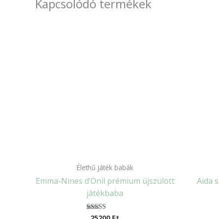
Kapcsolódó termékek
Élethű játék babák
Emma-Nines d’Onil prémium újszülött
Aida 
játékbaba
25200
Ft
Értékelés: