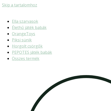
Skip a tartalomhoz
Ella szarvasok
Élethű játék babák
OrangeToys
Piksi sünik
Horgolt csörgők
PEPOTES játék babák
Összes termék