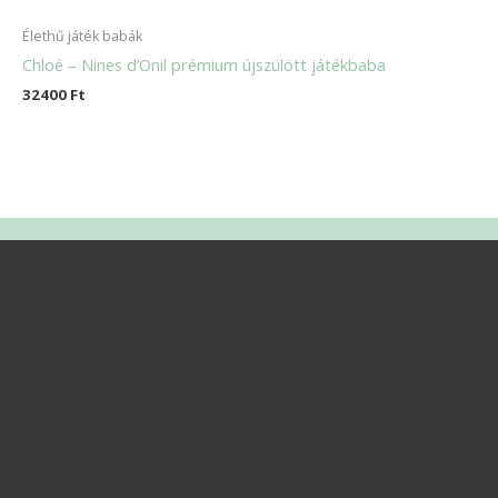
Élethű játék babák
Chloé – Nines d’Onil prémium újszülött játékbaba
32400
Ft