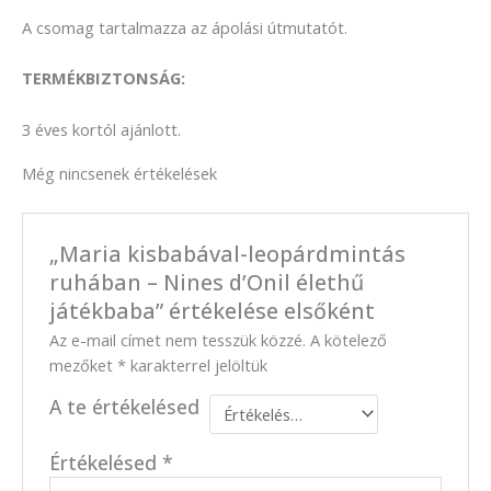
A csomag tartalmazza az ápolási útmutatót.
TERMÉKBIZTONSÁG:
3 éves kortól ajánlott.
Még nincsenek értékelések
„Maria kisbabával-leopárdmintás
ruhában – Nines d’Onil élethű
játékbaba” értékelése elsőként
Az e-mail címet nem tesszük közzé.
A kötelező
mezőket
*
karakterrel jelöltük
A te értékelésed
Értékelésed
*