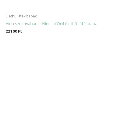
Élethű játék babák
Aida szoknyában – Nines d’Onil élethű játékbaba
22100
Ft