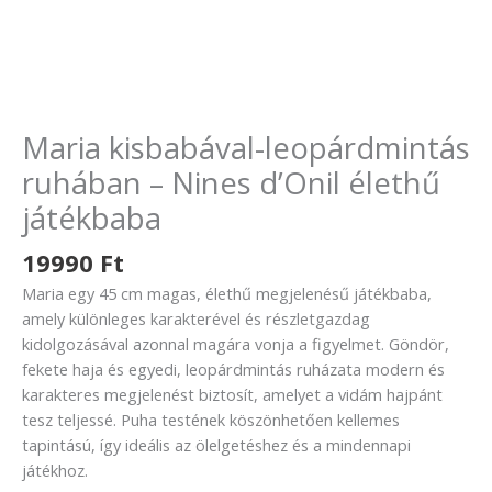
Maria kisbabával-leopárdmintás
ruhában – Nines d’Onil élethű
játékbaba
19990
Ft
Maria egy 45 cm magas, élethű megjelenésű játékbaba,
amely különleges karakterével és részletgazdag
kidolgozásával azonnal magára vonja a figyelmet. Göndör,
fekete haja és egyedi, leopárdmintás ruházata modern és
karakteres megjelenést biztosít, amelyet a vidám hajpánt
tesz teljessé. Puha testének köszönhetően kellemes
tapintású, így ideális az ölelgetéshez és a mindennapi
játékhoz.