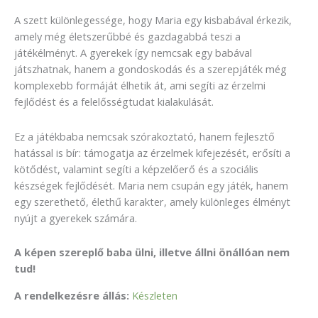
A szett különlegessége, hogy Maria egy kisbabával érkezik,
amely még életszerűbbé és gazdagabbá teszi a
játékélményt. A gyerekek így nemcsak egy babával
játszhatnak, hanem a gondoskodás és a szerepjáték még
komplexebb formáját élhetik át, ami segíti az érzelmi
fejlődést és a felelősségtudat kialakulását.
Ez a játékbaba nemcsak szórakoztató, hanem fejlesztő
hatással is bír: támogatja az érzelmek kifejezését, erősíti a
kötődést, valamint segíti a képzelőerő és a szociális
készségek fejlődését. Maria nem csupán egy játék, hanem
egy szerethető, élethű karakter, amely különleges élményt
nyújt a gyerekek számára.
A képen szereplő baba ülni, illetve állni önállóan nem
tud!
A rendelkezésre állás:
Készleten