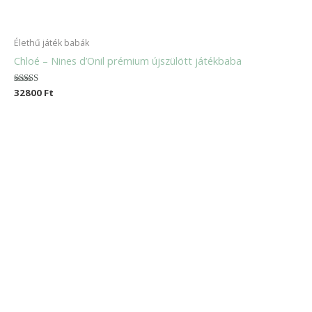
Élethű játék babák
Chloé – Nines d’Onil prémium újszülött játékbaba
Értékelés:
32800
Ft
5.00
/ 5