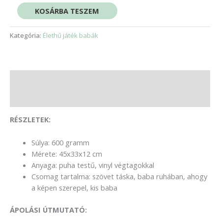
KOSÁRBA TESZEM
Kategória:
Élethű játék babák
Leírás
Vélemények (0)
RÉSZLETEK:
Súlya: 600 gramm
Mérete: 45x33x12 cm
Anyaga: puha testű, vinyl végtagokkal
Csomag tartalma: szövet táska, baba ruhában, ahogy
a képen szerepel, kis baba
ÁPOLÁSI ÚTMUTATÓ: