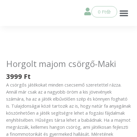
Skip
a
Kosár
0
Ft
tartalomhoz
Ella sza
Élethű játék babák
Horgolt csö
PEPOTES j
Összes ter
Horgolt
majom
csörgő-
Horgolt majom csörgő-Maki
Maki
3999
Ft
mennyiség
A csörgős játékokat minden csecsemő szeretettel rázza.
Annál már csak az a nagyobb öröm a kis jövevények
számára, ha az a játék elbűvölően szép és könnyen fogható
is. Tulajdonságai közé tartozik az is, hogy natúr fa anyagának
köszönhetően a játék segítségre lehet a fogzási fájdalmak
enyhítésében. Hűséges társa lehet a babádnak. Ha a majmot
megrázzák, kellemes hangon csörög, ami játékosan fejleszti
a finommotorikát és gyermeked hallását. Méretének