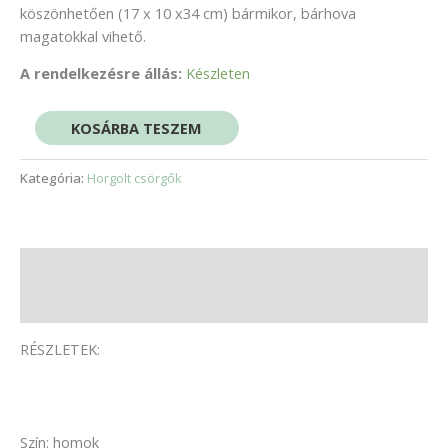
köszönhetően (17 x 10 x34 cm) bármikor, bárhova
magatokkal vihető.
A rendelkezésre állás:
Készleten
KOSÁRBA TESZEM
Kategória:
Horgolt csörgők
Leírás
Vélemények (0)
RÉSZLETEK:
Szín: homok