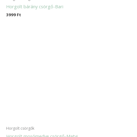
Horgolt bárány csörgő-Bari
3999
Ft
Horgolt csörgők
Horgolt mosómedve csörgő-Matyi