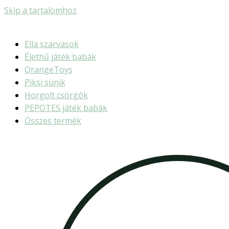
Skip a tartalomhoz
Ella szarvasok
Élethű játék babák
OrangeToys
Piksi sünik
Horgolt csörgők
PEPOTES játék babák
Összes termék