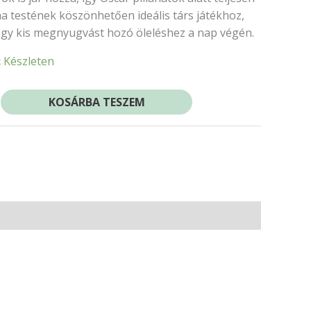
a testének köszönhetően ideális társ játékhoz,
gy kis megnyugvást hozó öleléshez a nap végén.
:
Készleten
KOSÁRBA TESZEM