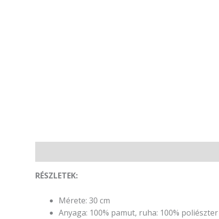
Leírás
Vélemények (0)
R
É
SZLETEK:
Mérete: 30 cm
Anyaga: 100% pamut, ruha: 100% poliészter