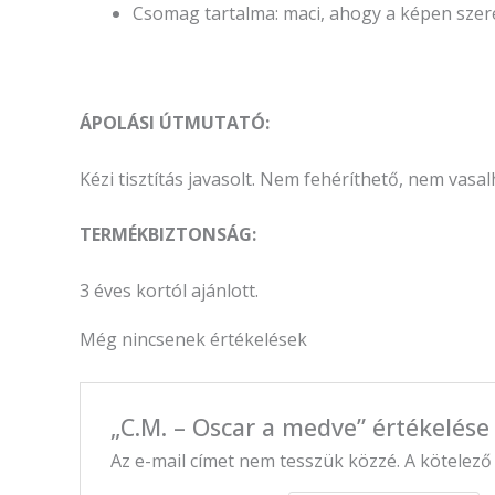
Csomag tartalma: maci, ahogy a képen szere
ÁPOLÁ
SI
ÚTMUTATÓ:
Kézi tisztítás javasolt. Nem fehéríthető, nem vas
TERM
É
KBIZTONS
ÁG:
3 éves kortól ajánlott.
Még nincsenek értékelések
„C.M. – Oscar a medve” értékelése
Az e-mail címet nem tesszük közzé.
A kötelez