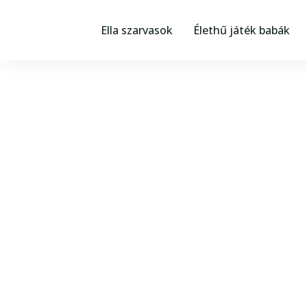
Skip
a
Ella szarvasok
Élethű játék babák
tartalomhoz