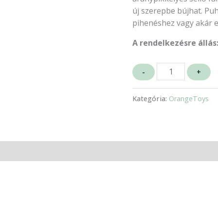
új szerepbe bújhat. Puh
pihenéshez vagy akár e
A rendelkezésre állás
-
+
Kategória:
OrangeToys