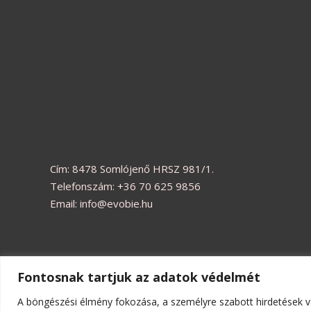
Cím: 8478 Somlójenő HRSZ 981/1.
Telefonszám: +36 70 625 9856
Email: info@evobie.hu
Fontosnak tartjuk az adatok védelmét
Copyright © 2026 | Evobie játékbolt
A böngészési élmény fokozása, a személyre szabott hirdetések v