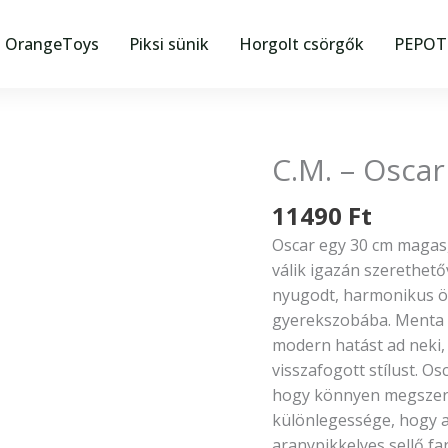
OrangeToys
Piksi sünik
Horgolt csörgők
PEPOTE
C.M. – Osca
C.M.
–
11490
Ft
Oscar
a
Oscar egy 30 cm magas, 
medve
válik igazán szerethető
mennyiség
nyugodt, harmonikus öss
gyerekszobába. Menta s
modern hatást ad neki,
visszafogott stílust. Os
hogy könnyen megszeret
különlegessége, hogy a
aranypikkelyes sellő far