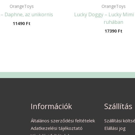
OrangeToys
OrangeToys
 – Daphne, az unikornis
Lucky Doggy – Lucky Mimi
ruhában
11490
Ft
17390
Ft
Információk
Szállítás
Általános szerződési feltételek
Szállítási költ
Adatkezelési tájékoztató
Elállási jog