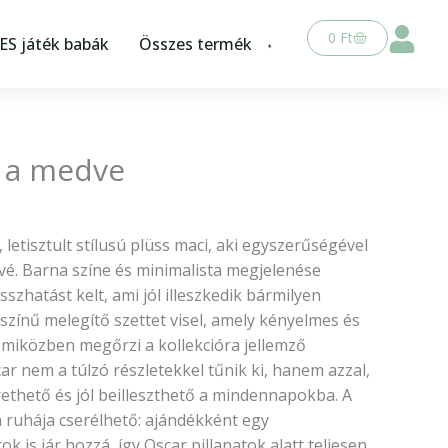
Kosár
0
Ft
S játék babák
Összes termék
r a medve
letisztult stílusú plüss maci, aki egyszerűségével
vé. Barna színe és minimalista megjelenése
zhatást kelt, ami jól illeszkedik bármilyen
zínű melegítő szettet visel, amely kényelmes és
 miközben megőrzi a kollekcióra jellemző
car nem a túlzó részletekkel tűnik ki, hanem azzal,
hető és jól beilleszthető a mindennapokba. A
 ruhája cserélhető: ajándékként egy
ok is jár hozzá, így Oscar pillanatok alatt teljesen