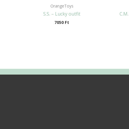
OrangeToys
S.S. – Lucky outfit
C.M.
7050
Ft