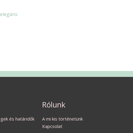
 elegáns
Rólunk
ségek és határidők
A mi kis történetünk
Kapcsolat