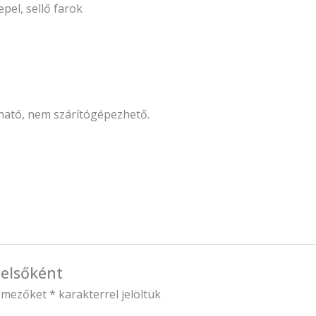
pel, sellő farok
alható, nem szárítógépezhető.
 elsőként
ő mezőket
*
karakterrel jelöltük