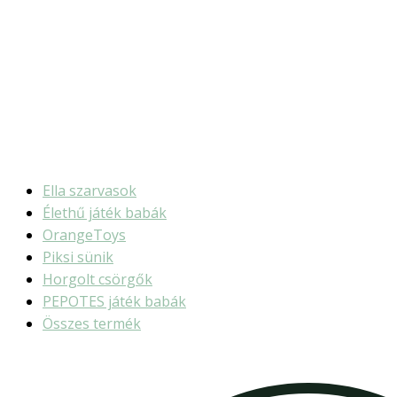
Ella szarvasok
Élethű játék babák
OrangeToys
Piksi sünik
Horgolt csörgők
PEPOTES játék babák
Összes termék