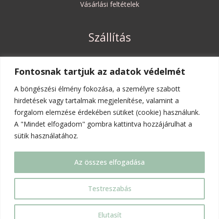
Vásárlási feltételek
Szállítás
Szállítási költségek és határidők
Fontosnak tartjuk az adatok védelmét
Elállási jog
A böngészési élmény fokozása, a személyre szabott
hirdetések vagy tartalmak megjelenítése, valamint a
forgalom elemzése érdekében sütiket (cookie) használunk.
Rólunk
A "Mindet elfogadom" gombra kattintva hozzájárulhat a
sütik használatához.
A mi kis történetünk
Kapcsolat
Az összes elfogadása
Copyright © 2026 | Evobie játékbolt
Testreszabás
Elutasít